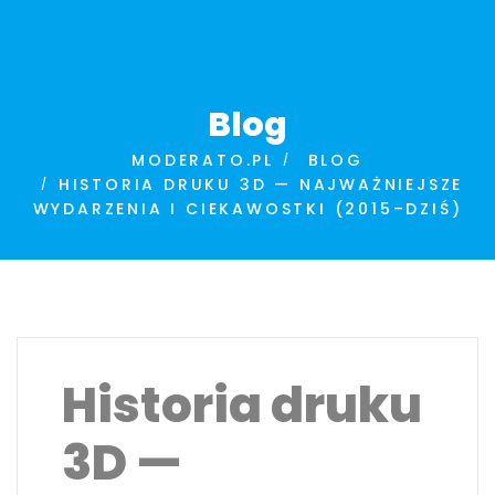
Blog
MODERATO.PL
BLOG
HISTORIA DRUKU 3D — NAJWAŻNIEJSZE
WYDARZENIA I CIEKAWOSTKI (2015–DZIŚ)
Historia druku
3D —