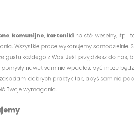
E
S
A
E
S
L
E
E
ubne
,
komunijne
,
kartoniki
na stół weselny, itp… 
L
A
ia. Wszystkie prace wykonujemy samodzielnie. S
E
V
 gustu każdego z Was. Jeśli przyjdziesz do nas,
A
E
re pomysły nawet sam nie wpadłeś, być może będz
V
T
E
H
zasadami dobrych praktyk tak, abyś sam nie popeł
T
I
oić Twoje wymagania.
H
S
I
F
ujemy
S
I
F
E
I
L