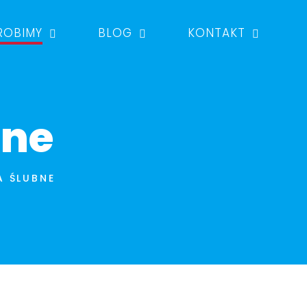
ROBIMY
BLOG
KONTAKT
Telefon
Telefon
bne
A ŚLUBNE
orzystanie Mojego Adresu Email W Celu Odpowiedzi Na Moje Zapytanie
tanie Mojego Adresu Email W Celu Odpowiedzi Na Moje Zapytanie