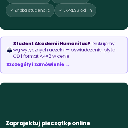
✓ Zniżka studencka
✓ EXPRESS od 1 h
Student Akademii Humanitas?
Drukujemy
wg wytycznych uczelni — oświadczenie, płyta
CD i format A4×2 w cenie.
Szczegóły i zamówienie →
Zaprojektuj pieczątkę online