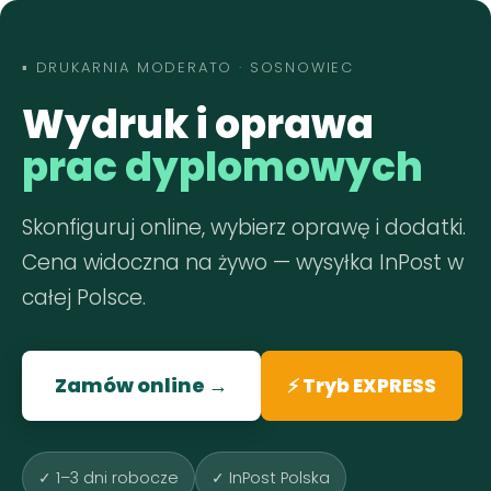
▪
DRUKARNIA MODERATO · SOSNOWIEC
Wydruk i oprawa
prac dyplomowych
Skonfiguruj online, wybierz oprawę i dodatki.
Cena widoczna na żywo — wysyłka InPost w
całej Polsce.
Zamów online →
⚡ Tryb EXPRESS
✓ 1–3 dni robocze
✓ InPost Polska