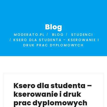
Blog
MODERATO.PL
BLOG
STUDENCI
KSERO DLA STUDENTA – KSEROWANIE I
DRUK PRAC DYPLOMOWYCH
Ksero dla studenta –
kserowanie i druk
prac dyplomowych