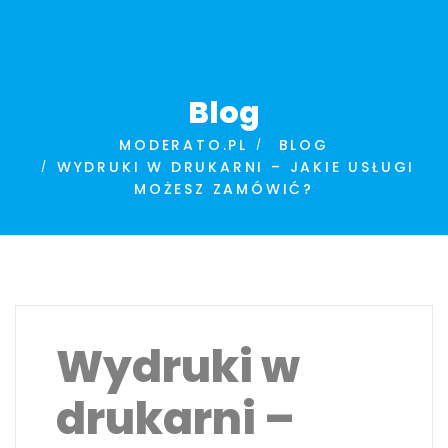
Blog
MODERATO.PL
BLOG
WYDRUKI W DRUKARNI – JAKIE USŁUGI
MOŻESZ ZAMÓWIĆ?
Wydruki w
drukarni –