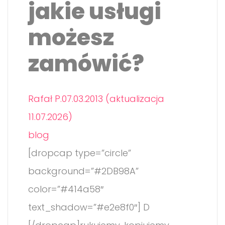
jakie usługi
możesz
zamówić?
Rafał P.
07.03.2013 (aktualizacja
11.07.2026)
blog
[dropcap type=”circle”
background=”#2DB98A”
color=”#414a58″
text_shadow=”#e2e8f0″] D