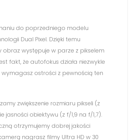
E
D
L
E
D
M
naniu do poprzedniego modelu
E
P
ologii Dual Pixel. Dzięki temu
M
T
y obraz występuje w parze z pikselem
P
Y
est fakt, że autofokus działa niezwykle
T
.
Y
jęć wymagasz ostrości z pewnością ten
.
zamy zwiększenie rozmiaru pikseli (z
 jasności obiektywu (z f/1,9 na f/1,7).
yczną otrzymujemy dobrej jakości
kamerą nagrasz filmy Ultra HD w 30