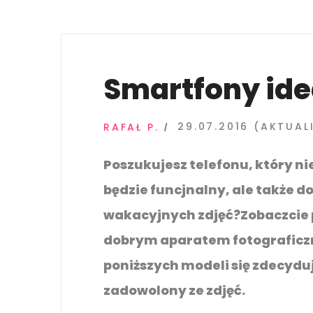
między Plazą a katedrą
Kontakt
Kontakt
Smartfony ide
29.07.2016 (AKTUAL
RAFAŁ P.
Poszukujesz telefonu, który ni
będzie funcjnalny, ale także d
wakacyjnych zdjęć?Zobaczcie 
dobrym aparatem fotograficzn
poniższych modeli się zdecyduj
zadowolony ze zdjęć.