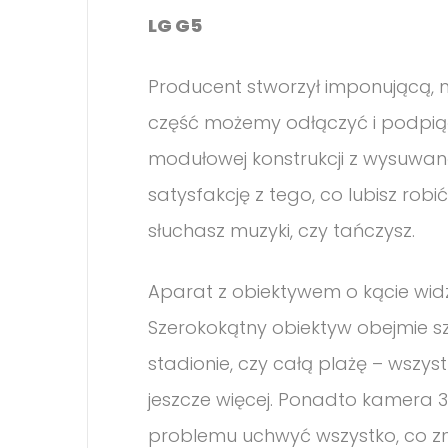
LG G5
Producent stworzył imponującą, m
część możemy odłączyć i podpiąć 
modułowej konstrukcji z wysuwan
satysfakcję z tego, co lubisz robić
słuchasz muzyki, czy tańczysz.
Aparat z obiektywem o kącie widz
Szerokokątny obiektyw obejmie sz
stadionie, czy całą plażę – wszy
jeszcze więcej. Ponadto kamera 3
problemu uchwyć wszystko, co zn