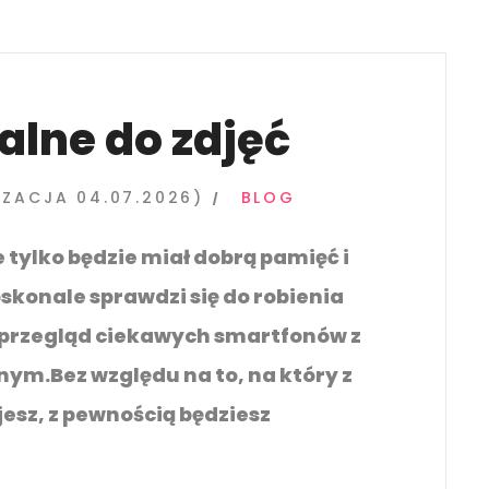
E
S
A
E
S
L
E
E
alne do zdjęć
L
A
E
V
IZACJA 04.07.2026)
BLOG
A
E
V
T
e tylko będzie miał dobrą pamięć i
E
H
oskonale sprawdzi się do robienia
T
I
przegląd ciekawych smartfonów z
H
S
ym.Bez względu na to, na który z
I
F
S
I
esz, z pewnością będziesz
F
E
I
L