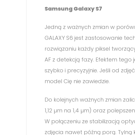
Samsung Galaxy S7
Jedną z ważnych zmian w porów
GALAXY S6 jest zastosowanie techn
rozwiązaniu każdy piksel tworząc
AF z detekcją fazy. Efektem tego j
szybko i precyzyjnie. Jeśli od zd
model Cię nie zawiedzie.
Do kolejnych ważnych zmian zalic
1,12 µm na 1,4 µm) oraz polepszenie
W połączeniu ze stabilizacją opt
zdjęcia nawet późną porą. Tylną 