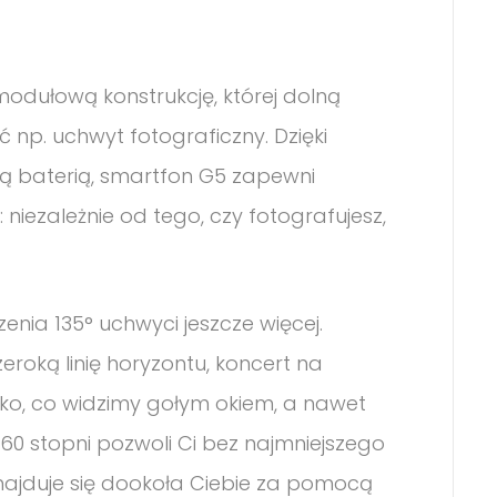
odułową konstrukcję, której dolną
np. uchwyt fotograficzny. Dzięki
ą baterią, smartfon G5 zapewni
: niezależnie od tego, czy fotografujesz,
enia 135° uchwyci jeszcze więcej.
eroką linię horyzontu, koncert na
stko, co widzimy gołym okiem, a nawet
60 stopni pozwoli Ci bez najmniejszego
ajduje się dookoła Ciebie za pomocą